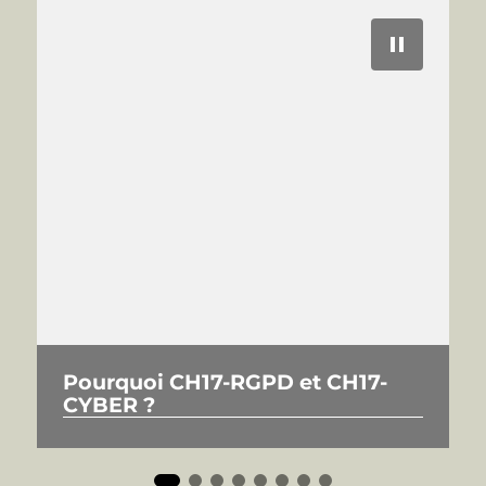
Nos ressources
N
Pourquoi CH17-RGPD et CH17-
CYBER ?